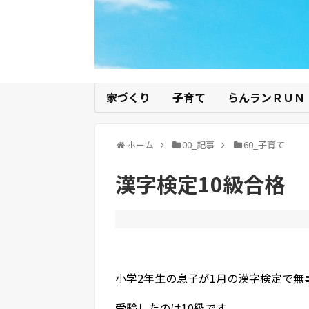
家づくり
子育て
らんランＲＵＮ
ホーム
00_記事
60_子育て
漢字検定10級合格
小学2年生の息子が1月の漢字検定で無
受験したのは10級です。