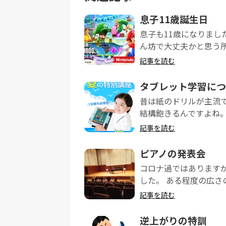
息子11歳誕生日
息子も11歳になりまし
ん坊で大丈夫かと思う所
記事を読む
タブレット学習につ
昔は紙のドリルが主流で
結構飽きるんですよね。 
記事を読む
ピアノの発表会
コロナ過ではあります
した。 ある程度の広さの
記事を読む
逆上がりの特訓