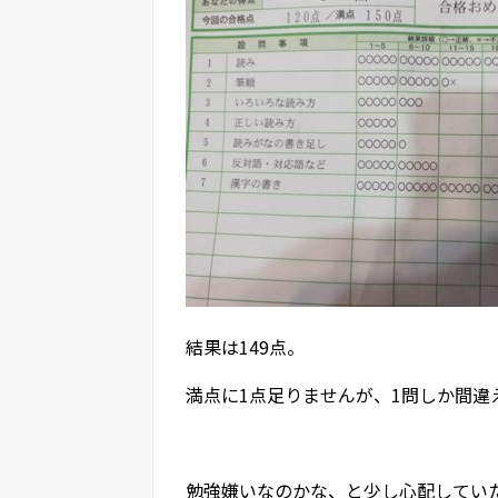
結果は149点。
満点に1点足りませんが、1問しか間違
勉強嫌いなのかな、と少し心配してい