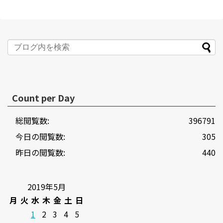
Count per Day
総閲覧数:
396791
今日の閲覧数:
305
昨日の閲覧数:
440
2019年5月
月
火
水
木
金
土
日
1
2
3
4
5